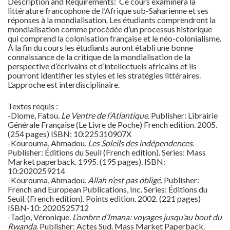
Description and Requirements: Ce cours examinera la
littérature francophone de l’Afrique sub-Saharienne et ses
réponses à la mondialisation. Les étudiants comprendront la
mondialisation comme procédée d’un processus historique
qui comprend la colonisation française et le néo-colonialisme.
À la fin du cours les étudiants auront établi une bonne
connaissance de la critique de la mondialisation de la
perspective d’écrivains et d’intellectuels africains et ils
pourront identifier les styles et les stratégies littéraires.
L’approche est interdisciplinaire.
Textes requis :
-Diome, Fatou.
Le Ventre de l’Atlantique
. Publisher: Librairie
Générale Française (Le Livre de Poche) French edition. 2005.
(254 pages) ISBN: 10:225310907X
-Kourouma, Ahmadou.
Les Soleils des indépendences
.
Publisher: Éditions du Seuil (French edition). Series: Mass
Market paperback. 1995. (195 pages). ISBN:
10:2020259214
-Kourouma, Ahmadou.
Allah n’est pas obligé
. Publisher:
French and European Publications, Inc. Series: Éditions du
Seuil. (French edition). Points edition. 2002. (221 pages)
ISBN-10: 2020525712
-Tadjo, Véronique.
L’ombre d’Imana: voyages jusqu’au bout du
Rwanda
. Publisher: Actes Sud. Mass Market Paperback.